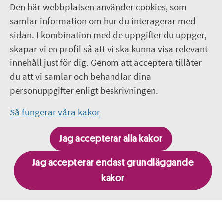
Följ oss
Den här webbplatsen använder cookies, som
samlar information om hur du interagerar med
Facebook - Infocenter/bibliotek
sidan. I kombination med de uppgifter du uppger,
skapar vi en profil så att vi ska kunna visa relevant
Facebook - Region Uppsala
innehåll just för dig. Genom att acceptera tillåter
du att vi samlar och behandlar dina
Lediga jobb på Lasarettet i Enköping
personuppgifter enligt beskrivningen.
LinkedIn
Så fungerar våra kakor
Så behandlar Region Uppsala dina
Jag accepterar alla kakor
personuppgifter
Jag accepterar endast grundläggande
kakor
Besök fler webbplatser inom Region Uppsala