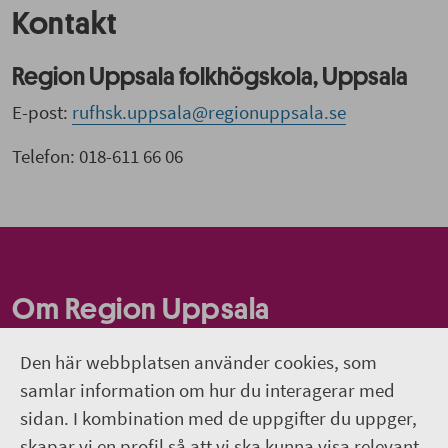
Kontakt
Region Uppsala folkhögskola, Uppsala
E-post:
rufhsk.uppsala@regionuppsala.se
Telefon: 018-611 66 06
Om Region Uppsala
folkhögskola
Den här webbplatsen använder cookies, som
Om webbplatsen
samlar information om hur du interagerar med
sidan. I kombination med de uppgifter du uppger,
018-611 66 50
skapar vi en profil så att vi ska kunna visa relevant