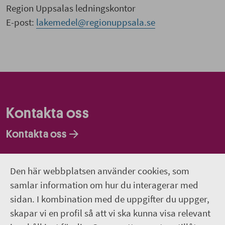
Region Uppsalas ledningskontor
E-post:
lakemedel@regionuppsala.se
Kontakta oss
Kontakta oss
Faktureringsadresser
Den här webbplatsen använder cookies, som
Om webbplatsen
samlar information om hur du interagerar med
sidan. I kombination med de uppgifter du uppger,
018-611 00 00
skapar vi en profil så att vi ska kunna visa relevant