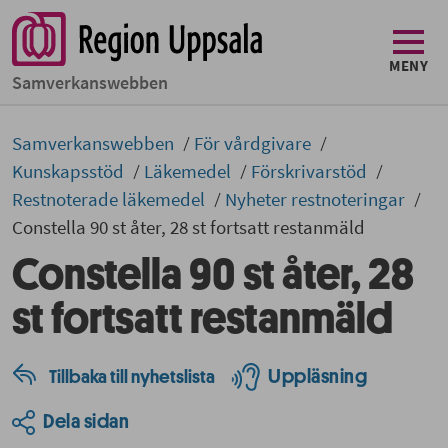
MENY
Samverkans­­webben
Samverkans­­­webben
För vårdgivare
Kunskapsstöd
Läkemedel
Förskrivarstöd
Restnoterade läkemedel
Nyheter restnoteringar
Constella 90 st åter, 28 st fortsatt restanmäld
Constella 90 st åter, 28
st fortsatt restanmäld
Uppläsning
Tillbaka till nyhetslista
Dela sidan