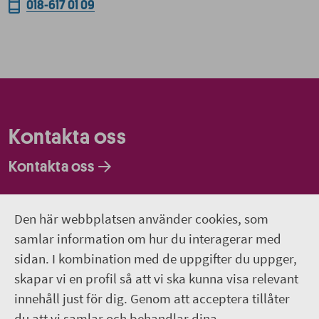
018-617 01 09
Kontakta oss
Kontakta oss
Faktureringsadresser
Den här webbplatsen använder cookies, som
Om webbplatsen
samlar information om hur du interagerar med
sidan. I kombination med de uppgifter du uppger,
018-611 00 00
skapar vi en profil så att vi ska kunna visa relevant
innehåll just för dig. Genom att acceptera tillåter
region.uppsala@regionuppsala.se
du att vi samlar och behandlar dina