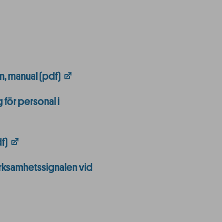
n, manual (pdf)
 för personal i
f)
ärksamhetssignalen vid