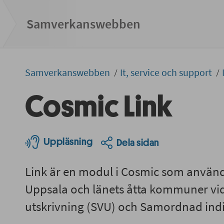
Samverkans­­webben
Samverkans­­­webben
It, service och support
Cosmic Link
Uppläsning
Dela sidan
Link är en modul i Cosmic som använ
Uppsala och länets åtta kommuner vi
utskrivning (SVU) och Samordnad indiv