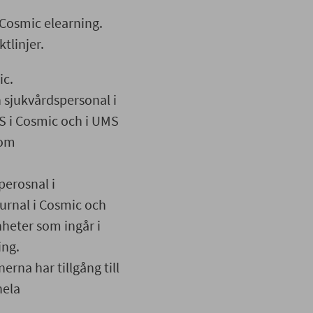
i Cosmic elearning.
tlinjer.
ic.
sjukvårdspersonal i
 i Cosmic och i UMS
 om
erosnal i
urnal i Cosmic och
nheter som ingår i
ing.
na har tillgång till
hela