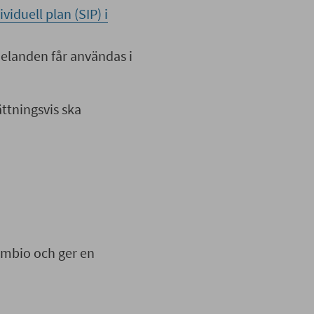
iduell plan (SIP) i
landen får användas i
ttningsvis ska
ambio och ger en