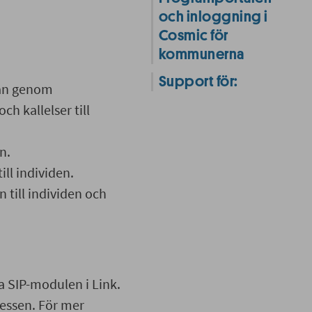
och inloggning i
Cosmic för
kommunerna
Support för:
kan genom
h kallelser till
n.
ll individen.
till individen och
a SIP-modulen i Link.
cessen. För mer