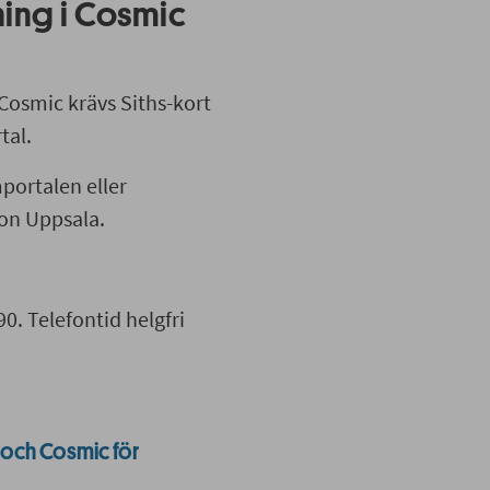
ing i Cosmic
osmic krävs Siths-kort
tal.
portalen eller
ion Uppsala.
0. Telefontid helgfri
och Cosmic för