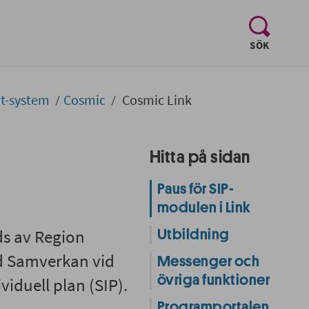
, visa sö
SÖK
It-system
Cosmic
Cosmic Link
Hitta på sidan
Paus för SIP-
modulen i Link
ds av Region
Utbildning
d Samverkan vid
Messenger och
övriga funktioner
iduell plan (SIP).
Programportalen