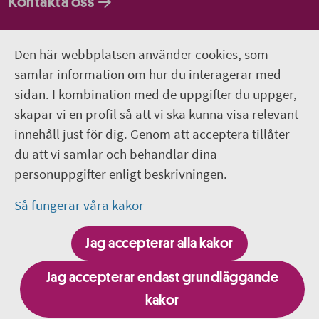
Kontakta oss
Faktureringsadresser
Den här webbplatsen använder cookies, som
Om webbplatsen
samlar information om hur du interagerar med
sidan. I kombination med de uppgifter du uppger,
018-611 00 00
skapar vi en profil så att vi ska kunna visa relevant
innehåll just för dig. Genom att acceptera tillåter
region.uppsala@regionuppsala.se
du att vi samlar och behandlar dina
personuppgifter enligt beskrivningen.
Genvägar
Så fungerar våra kakor
För personal i Region Uppsala
Jag accepterar alla kakor
It-system och e-tjänster
Jag accepterar endast grundläggande
kakor