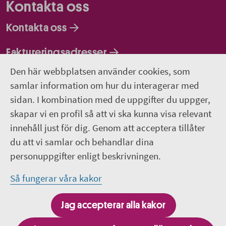
Kontakta oss
Kontakta oss
Faktureringsadresser
Den här webbplatsen använder cookies, som
Om webbplatsen
samlar information om hur du interagerar med
sidan. I kombination med de uppgifter du uppger,
018-611 00 00
skapar vi en profil så att vi ska kunna visa relevant
region.uppsala@regionuppsala.se
innehåll just för dig. Genom att acceptera tillåter
du att vi samlar och behandlar dina
Genvägar
personuppgifter enligt beskrivningen.
Så fungerar våra kakor
För personal i Region Uppsala
It-system och e-tjänster
Jag accepterar alla kakor