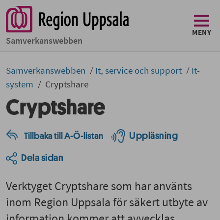
MENY
Samverkans­­webben
Samverkans­­­webben
It, service och support
It-
system
Cryptshare
Cryptshare
Uppläsning
Tillbaka till A-Ö-listan
Dela sidan
Verktyget Cryptshare som har använts
inom Region Uppsala för säkert utbyte av
information kommer att avvecklas.