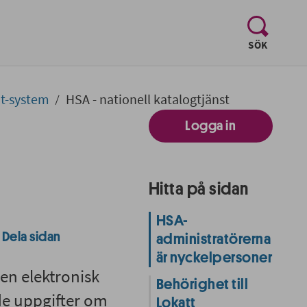
, visa sö
SÖK
It-system
HSA - nationell katalogtjänst
HSA - natio
Logga in
Hitta på sidan
HSA-
Dela sidan
administratörerna
är nyckelpersoner
 en elektronisk
Behörighet till
de uppgifter om
Lokatt