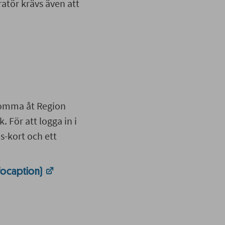
ratör krävs även att
komma åt Region
. För att logga in i
s-kort och ett
nfocaption)