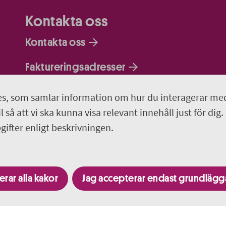
Kontakta oss
Kontakta oss
Faktureringsadresser
Om webbplatsen
s, som samlar information om hur du interagerar me
 så att vi ska kunna visa relevant innehåll just för dig.
018-611 00 00
ifter enligt beskrivningen.
region.uppsala@regionuppsala.se
rar alla kakor
Jag accepterar endast grundläg
Besök fler webbplatser i