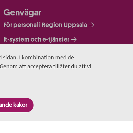
Genvägar
För personal i Region Uppsala
It-system och e-tjänster
d sidan. I kombination med de
 Genom att acceptera tillåter du att vi
gande kakor
nom Region Uppsala