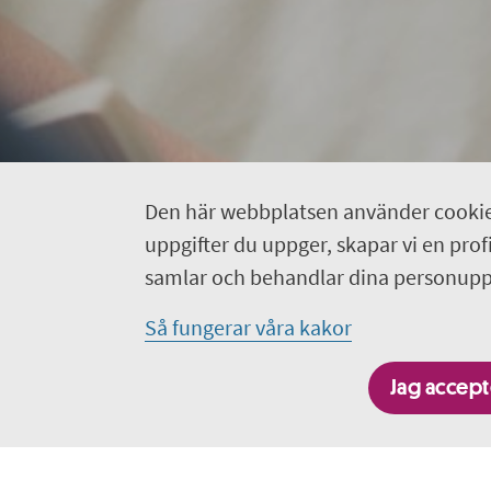
Den här webbplatsen använder cookie
uppgifter du uppger, skapar vi en profil
samlar och behandlar dina personuppg
Så fungerar våra kakor
Jag accepte