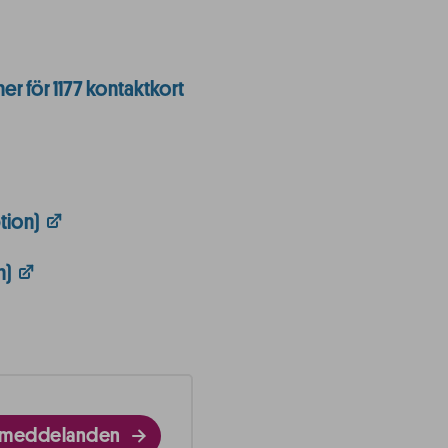
r för 1177 kontaktkort
tion)
n)
ftmeddelanden