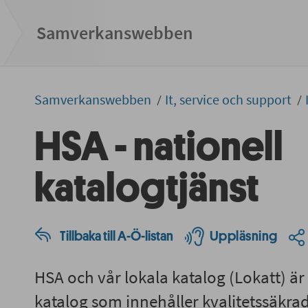
Samverkans­­webben
Samverkans­­­webben
It, service och support
HSA - nationell
katalogtjänst
Tillbaka till A-Ö-listan
Uppläsning
HSA och vår lokala katalog (Lokatt) är
katalog som innehåller kvalitetssäkra