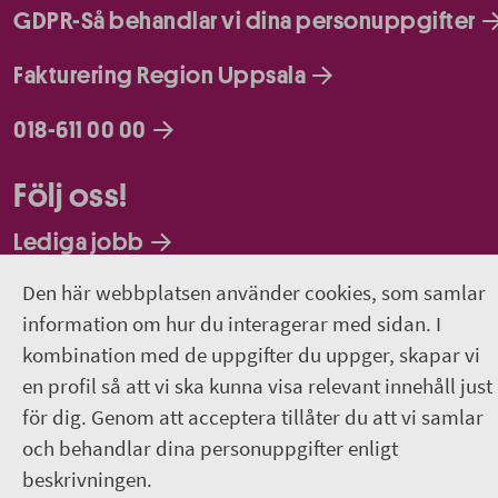
GDPR-Så behandlar vi dina personuppgifter
Fakturering Region Uppsala
018-611 00 00
Följ oss!
Lediga jobb
Den här webbplatsen använder cookies, som samlar
Facebook
information om hur du interagerar med sidan. I
LinkedIn
kombination med de uppgifter du uppger, skapar vi
en profil så att vi ska kunna visa relevant innehåll just
Instagram
för dig. Genom att acceptera tillåter du att vi samlar
och behandlar dina personuppgifter enligt
Jobba hos oss - Facebook
beskrivningen.