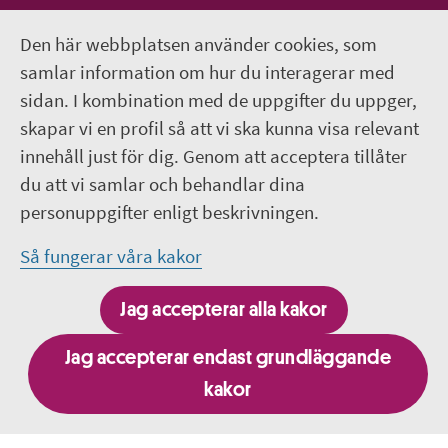
Infoteket på Instagram
Den här webbplatsen använder cookies, som
Infoteket Play - vår egen filmkanal
samlar information om hur du interagerar med
sidan. I kombination med de uppgifter du uppger,
018-611 66 77
skapar vi en profil så att vi ska kunna visa relevant
innehåll just för dig. Genom att acceptera tillåter
infoteket@regionuppsala.se
du att vi samlar och behandlar dina
personuppgifter enligt beskrivningen.
Genvägar
Så fungerar våra kakor
Till dig som har självmordstankar - 1177.se
Jag accepterar alla kakor
Om webbplatsen
Jag accepterar endast grundläggande
kakor
Besök fler webbplatser inom Region Uppsala