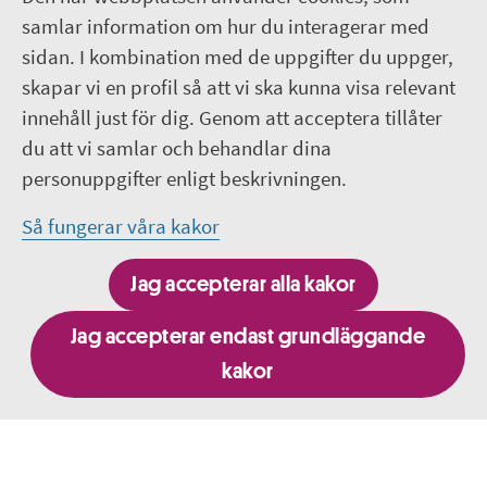
samlar information om hur du interagerar med
Facebook - Infocenter/bibliotek
sidan. I kombination med de uppgifter du uppger,
skapar vi en profil så att vi ska kunna visa relevant
Facebook - Region Uppsala
innehåll just för dig. Genom att acceptera tillåter
du att vi samlar och behandlar dina
Lediga jobb på Lasarettet i Enköping
personuppgifter enligt beskrivningen.
LinkedIn
Så fungerar våra kakor
Så behandlar Region Uppsala dina
Jag accepterar alla kakor
personuppgifter
Jag accepterar endast grundläggande
kakor
Besök fler webbplatser inom Region Uppsala