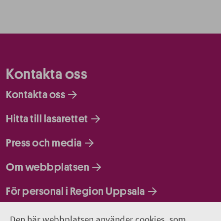
Kontakta oss
Kontakta oss
Hitta till lasarettet
Press och media
Om webbplatsen
För personal i Region Uppsala
Följ oss
Den här webbplatsen använder cookies, som