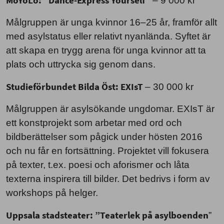
MoYoLo: ”Dance-Express Yourself”
– 9 000 kr
Målgruppen är unga kvinnor 16–25 år, framför allt
med asylstatus eller relativt nyanlända. Syftet är
att skapa en trygg arena för unga kvinnor att ta
plats och uttrycka sig genom dans.
Studieförbundet Bilda Öst: EXIsT
– 30 000 kr
Målgruppen är asylsökande ungdomar. EXIsT är
ett konstprojekt som arbetar med ord och
bildberättelser som pågick under hösten 2016
och nu får en fortsättning. Projektet vill fokusera
på texter, t.ex. poesi och aforismer och låta
texterna inspirera till bilder. Det bedrivs i form av
workshops på helger.
Uppsala stadsteater: ”Teaterlek på asylboenden
”