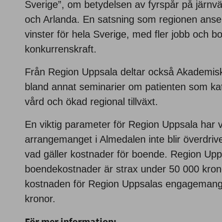
Sverige”, om betydelsen av fyrspår på järn
och Arlanda. En satsning som regionen anser 
vinster för hela Sverige, med fler jobb och b
konkurrenskraft.
Från Region Uppsala deltar också Akademis
bland annat seminarier om patienten som kata
vård och ökad regional tillväxt.
En viktig parameter för Region Uppsala har va
arrangemanget i Almedalen inte blir överdrivet
vad gäller kostnader för boende. Region Upp
boendekostnader är strax under 50 000 krono
kostnaden för Region Uppsalas engagemang 
kronor.
För mer information: