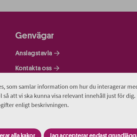
Genvägar
Anslagstavla
Kontakta oss
Om webbplatsen
s, som samlar information om hur du interagerar me
 så att vi ska kunna visa relevant innehåll just för dig.
Så behandlar vi dina personuppgifter
ifter enligt beskrivningen.
Programportalen
rar alla kakor
Jag accepterar endast grundläg