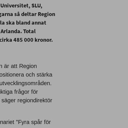
niversitet, SLU,
arna så deltar Region
la ska bland annat
 Arlanda. Total
irka 485 000 kronor.
n är att Region
ositionera och stärka
a utvecklingsområden.
iktiga frågor för
 säger regiondirektör
ariet ”Fyra spår för