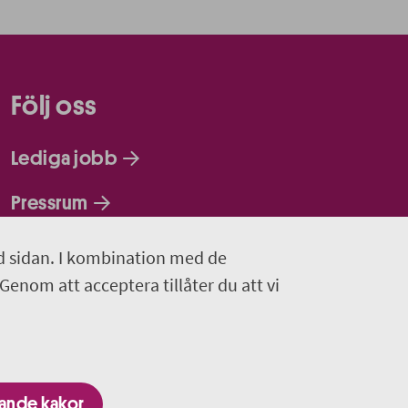
Följ oss
Lediga jobb
Pressrum
Facebook
d sidan. I kombination med de
 Genom att acceptera tillåter du att vi
Jobba hos oss - Facebook
Linkedin
gande kakor