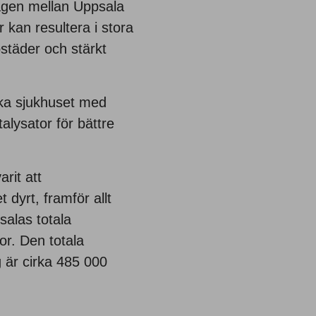
vägen mellan Uppsala
kan resultera i stora
ostäder och stärkt
ka sjukhuset med
lysator för bättre
rit att
 dyrt, framför allt
salas totala
r. Den totala
är cirka 485 000