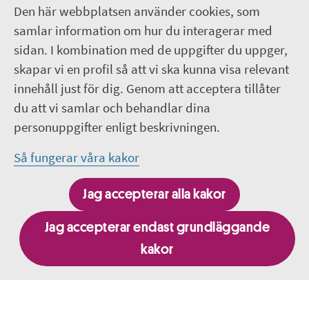
Den här webbplatsen använder cookies, som
Följ oss
samlar information om hur du interagerar med
sidan. I kombination med de uppgifter du uppger,
Lediga jobb
skapar vi en profil så att vi ska kunna visa relevant
innehåll just för dig. Genom att acceptera tillåter
Pressrum
du att vi samlar och behandlar dina
personuppgifter enligt beskrivningen.
Facebook
Så fungerar våra kakor
Jobba hos oss - Facebook
Jag accepterar alla kakor
Linkedin
Jag accepterar endast grundläggande
kakor
Besök fler webbplatser inom Region Uppsala