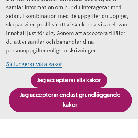
Följ oss
samlar information om hur du interagerar med
sidan. I kombination med de uppgifter du uppger,
Lediga jobb
skapar vi en profil så att vi ska kunna visa relevant
innehåll just för dig. Genom att acceptera tillåter
Pressrum
du att vi samlar och behandlar dina
personuppgifter enligt beskrivningen.
Facebook
Så fungerar våra kakor
Jobba hos oss - Facebook
Jag accepterar alla kakor
Linkedin
Jag accepterar endast grundläggande
kakor
Besök fler webbplatser inom Region Uppsala