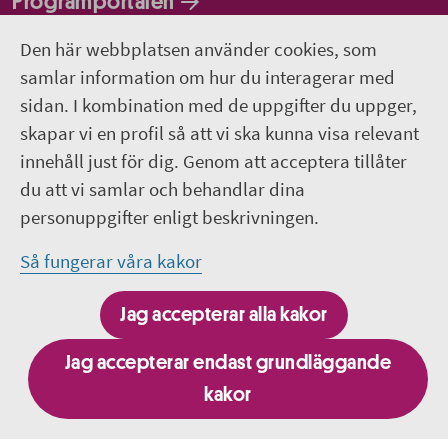
Programportalen
Den här webbplatsen använder cookies, som
Följ oss
samlar information om hur du interagerar med
sidan. I kombination med de uppgifter du uppger,
Lediga jobb
skapar vi en profil så att vi ska kunna visa relevant
innehåll just för dig. Genom att acceptera tillåter
Pressrum
du att vi samlar och behandlar dina
personuppgifter enligt beskrivningen.
Facebook
Så fungerar våra kakor
Jobba hos oss - Facebook
Jag accepterar alla kakor
Linkedin
Jag accepterar endast grundläggande
kakor
Besök fler webbplatser inom Region Uppsala