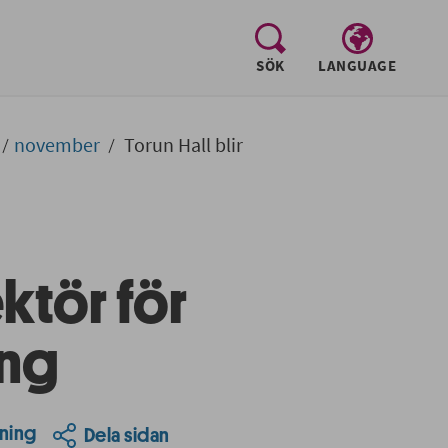
, visa sökfältet
SÖK
LANGUAGE
november
Torun Hall blir
ktör för
ing
ning
Dela sidan