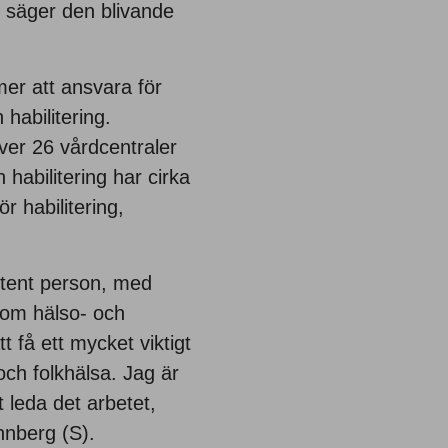
, säger den blivande
mer att ansvara för
abilitering.
ver 26 vårdcentraler
 habilitering har cirka
 habilitering,
etent person, med
inom hälso- och
 få ett mycket viktigt
och folkhälsa. Jag är
t leda det arbetet,
nnberg (S).