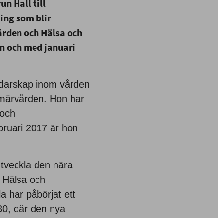
n Hall till
ing som blir
rden och Hälsa och
ån och med januari
ledarskap inom vården
rimärvården. Hon har
 och
bruari 2017 är hon
utveckla den nära
 Hälsa och
a har påbörjat ett
030, där den nya