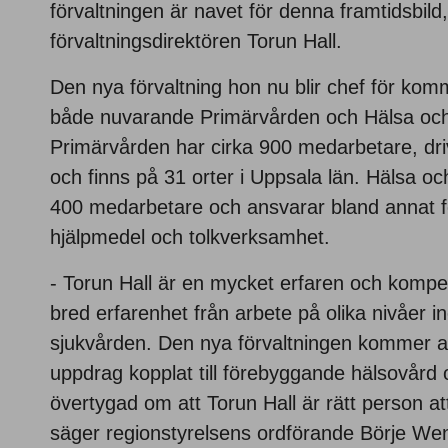
förvaltningen är navet för denna framtidsbild
förvaltningsdirektören Torun Hall.
Den nya förvaltning hon nu blir chef för kom
både nuvarande Primärvården och Hälsa och h
Primärvården har cirka 900 medarbetare, dri
och finns på 31 orter i Uppsala län. Hälsa och
400 medarbetare och ansvarar bland annat för
hjälpmedel och tolkverksamhet.
- Torun Hall är en mycket erfaren och komp
bred erfarenhet från arbete på olika nivåer 
sjukvården. Den nya förvaltningen kommer att
uppdrag kopplat till förebyggande hälsovård 
övertygad om att Torun Hall är rätt person at
säger regionstyrelsens ordförande Börje We