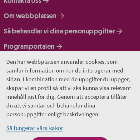
Kontakta oss
Om webbplatsen
Så behandlar vi dina personuppgifter
Programportalen
Den här webbplatsen använder cookies, som
Följ oss
samlar information om hur du interagerar med
sidan. I kombination med de uppgifter du uppger,
Lediga jobb
skapar vi en profil så att vi ska kunna visa relevant
innehåll just för dig. Genom att acceptera tillåter
Pressrum
du att vi samlar och behandlar dina
personuppgifter enligt beskrivningen.
Facebook
Så fungerar våra kakor
Jobba hos oss - Facebook