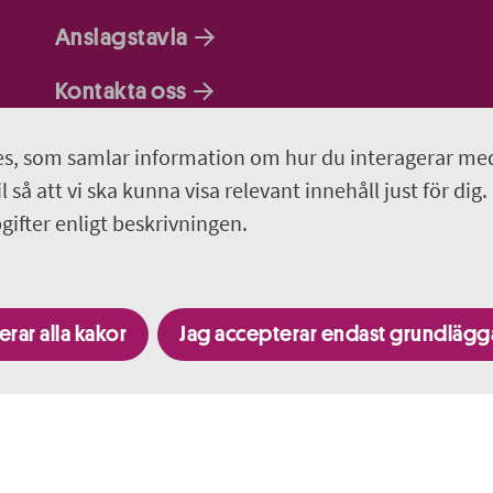
Anslagstavla
Kontakta oss
Om webbplatsen
s, som samlar information om hur du interagerar me
 så att vi ska kunna visa relevant innehåll just för dig.
Så behandlar vi dina personuppgifter
ifter enligt beskrivningen.
Programportalen
rar alla kakor
Jag accepterar endast grundläg
Besök fler webbplatser i