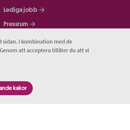
Lediga jobb
Pressrum
Facebook
d sidan. I kombination med de
 Genom att acceptera tillåter du att vi
Jobba hos oss - Facebook
Linkedin
gande kakor
nom Region Uppsala