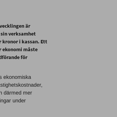
vecklingen är
i sin verksamhet
 kronor i kassan. Ett
ar ekonomi måste
dförande för
as ekonomiska
astighetskostnader,
och därmed mer
ingar under