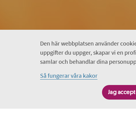
Den här webbplatsen använder cookie
uppgifter du uppger, skapar vi en profil
samlar och behandlar dina personuppg
Så fungerar våra kakor
Jag accepte