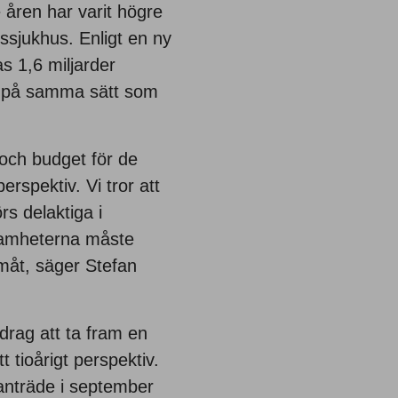
åren har varit högre
ssjukhus. Enligt en ny
s 1,6 miljarder
as på samma sätt som
 och budget för de
erspektiv. Vi tror att
rs delaktiga i
amheterna måste
amåt, säger Stefan
pdrag att ta fram en
t tioårigt perspektiv.
anträde i september