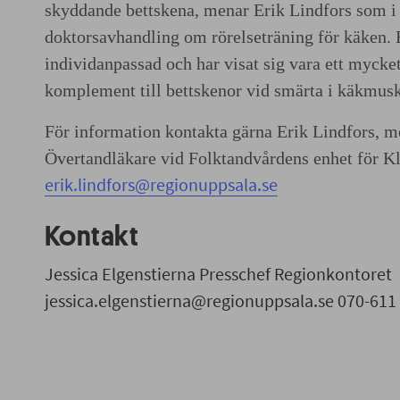
skyddande bettskena, menar Erik Lindfors som i 
doktorsavhandling om rörelseträning för käken. 
individanpassad och har visat sig vara ett mycket
komplement till bettskenor vid smärta i käkmusk
För information kontakta gärna Erik Lindfors, m
Övertandläkare vid Folktandvårdens enhet för Kl
erik.lindfors@regionuppsala.se
Kontakt
Jessica Elgenstierna Presschef Regionkontoret
jessica.elgenstierna@regionuppsala.se 070-611