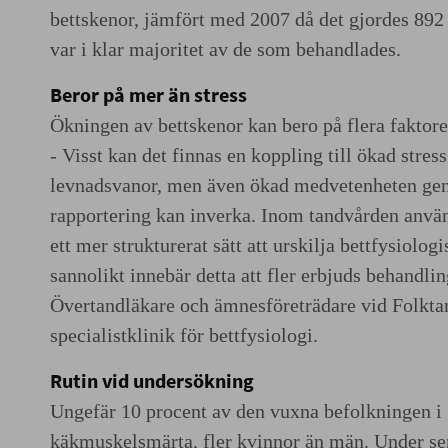
bettskenor, jämfört med 2007 då det gjordes 892
var i klar majoritet av de som behandlades.
Beror på mer än stress
Ökningen av bettskenor kan bero på flera faktore
- Visst kan det finnas en koppling till ökad stres
levnadsvanor, men även ökad medvetenheten ge
rapportering kan inverka. Inom tandvården använd
ett mer strukturerat sätt att urskilja bettfysiolo
sannolikt innebär detta att fler erbjuds behandli
Övertandläkare och ämnesföreträdare vid Folkt
specialistklinik för bettfysiologi.
Rutin vid undersökning
Ungefär 10 procent av den vuxna befolkningen i 
käkmuskelsmärta, fler kvinnor än män. Under se