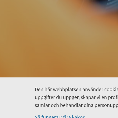
Den här webbplatsen använder cookie
uppgifter du uppger, skapar vi en profil
samlar och behandlar dina personuppg
Så fungerar våra kakor