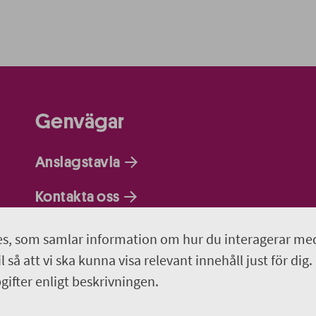
Genvägar
Anslagstavla
Kontakta oss
Om webbplatsen
s, som samlar information om hur du interagerar me
 så att vi ska kunna visa relevant innehåll just för dig.
Så behandlar vi dina personuppgifter
ifter enligt beskrivningen.
Programportalen