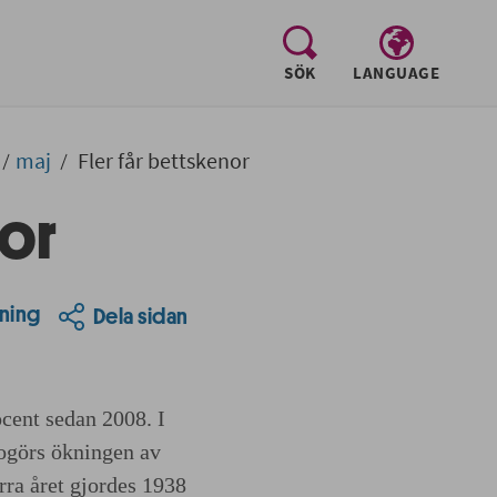
, visa sökfältet
SÖK
LANGUAGE
maj
Fler får bettskenor
nor
ning
Dela sidan
cent sedan 2008. I
ogörs ökningen av
rra året gjordes 1938