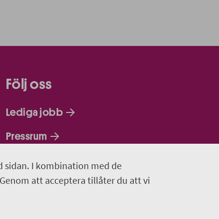
Följ oss
Lediga jobb
Pressrum
Facebook
d sidan. I kombination med de
 Genom att acceptera tillåter du att vi
Jobba hos oss - Facebook
Linkedin