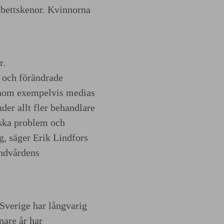
 bettskenor. Kvinnorna
r.
s och förändrade
nom exempelvis medias
er allt fler behandlare
giska problem och
ng, säger Erik Lindfors
andvårdens
Sverige har långvarig
nare år har