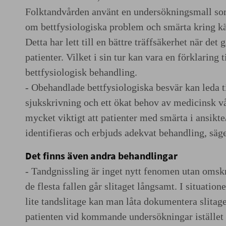
Folktandvården använt en undersökningsmall som
om bettfysiologiska problem och smärta kring kä
Detta har lett till en bättre träffsäkerhet när det g
patienter. Vilket i sin tur kan vara en förklaring ti
bettfysiologisk behandling.
- Obehandlade bettfysiologiska besvär kan leda ti
sjukskrivning och ett ökat behov av medicinsk vå
mycket viktigt att patienter med smärta i ansik
identifieras och erbjuds adekvat behandling, säge
Det finns även andra behandlingar
- Tandgnissling är inget nytt fenomen utan omskr
de flesta fallen går slitaget långsamt. I situation
lite tandslitage kan man låta dokumentera slitage
patienten vid kommande undersökningar istället f