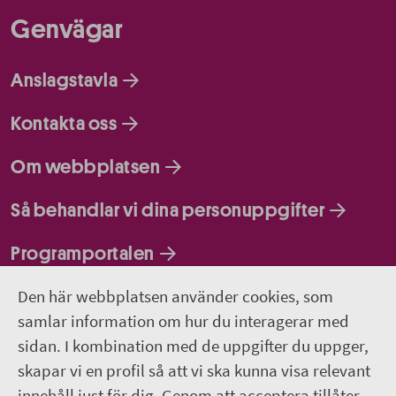
Genvägar
Anslagstavla
Kontakta oss
Om webbplatsen
Så behandlar vi dina personuppgifter
Programportalen
Den här webbplatsen använder cookies, som
Följ oss
samlar information om hur du interagerar med
sidan. I kombination med de uppgifter du uppger,
Lediga jobb
skapar vi en profil så att vi ska kunna visa relevant
innehåll just för dig. Genom att acceptera tillåter