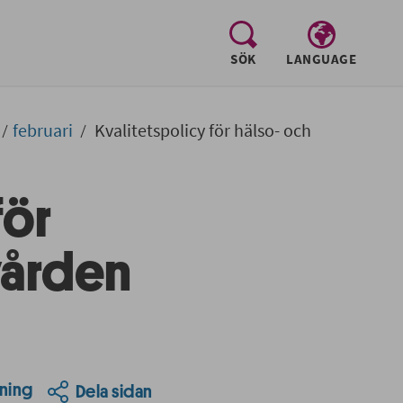
, visa sökfältet
SÖK
LANGUAGE
februari
Kvalitetspolicy för hälso- och
för
vården
ning
Dela sidan