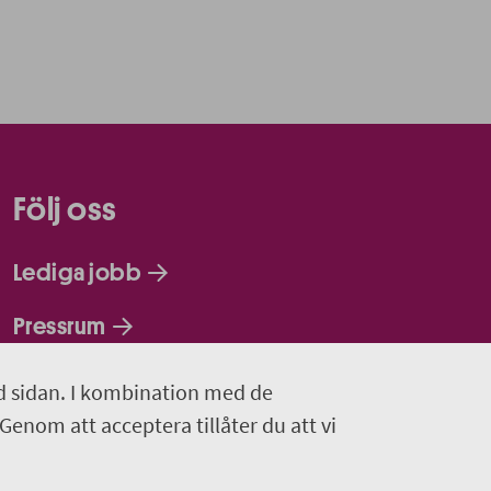
Följ oss
Lediga jobb
Pressrum
Facebook
d sidan. I kombination med de
 Genom att acceptera tillåter du att vi
Jobba hos oss - Facebook
Linkedin