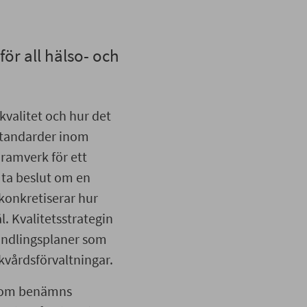
ör all hälso- och
kvalitet och hur det
 standarder inom
 ramverk för ett
 ta beslut om en
konkretiserar hur
. Kvalitetsstrategin
handlingsplaner som
ukvårdsförvaltningar.
 som benämns