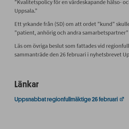
”Kvalitetspolicy för en värdeskapande hälso- oc
Uppsala.”
Ett yrkande från (SD) om att ordet ”kund” skull
”patient, anhörig och andra samarbetspartner” b
Läs om övriga beslut som fattades vid regionfu
sammanträde den 26 februari i nyhetsbrevet U
Länkar
Uppsnabbat regionfullmäktige 26 februari