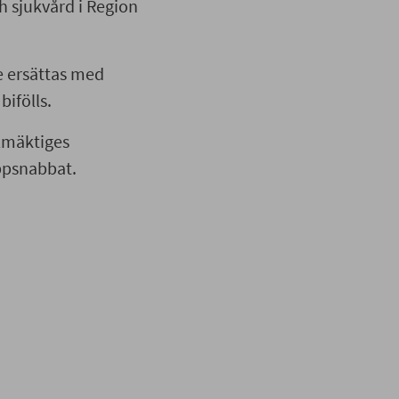
h sjukvård i Region
e ersättas med
ifölls.
llmäktiges
ppsnabbat.