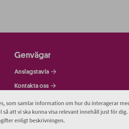
Genvägar
Anslagstavla
Kontakta oss
Om webbplatsen
s, som samlar information om hur du interagerar me
 så att vi ska kunna visa relevant innehåll just för dig.
Så behandlar vi dina personuppgifter
ifter enligt beskrivningen.
Programportalen