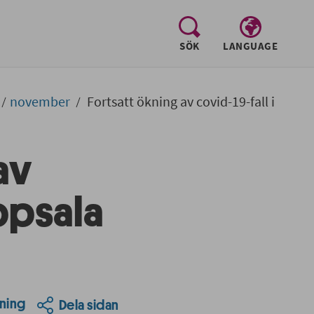
, visa sökfältet
SÖK
LANGUAGE
november
Fortsatt ökning av covid-19-fall i
av
Uppsala
ning
Dela sidan