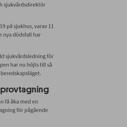
ch sjukvårdsdirektör
9 på sjukhus, varav 11
e nya dödsfall har
ld sjukvårdsledning för
en har nu höjts till så
a beredskapsläget.
ll provtagning
än få åka med en
ovtagning för pågående