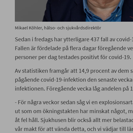
Mikael Köhler, hälso- och sjukvårdsdirektör
Sedan i fredags har ytterligare 437 fall av covid-
Fallen är fördelade på flera dagar föregående vec
personer per dag testades positivt för covid-19.
Av statistiken framgår att 14,9 procent av dem 
pågående covid-19-infektion den senaste veckan
infektionen. Föregående vecka låg andelen på 1
- För några veckor sedan såg vi en explosionsar
ut som om ökningstakten har minskat något, me
åt fel håll. Sjukhusen blir också allt mer belastad
vår makt för att vända detta, och vi vädjar till lä