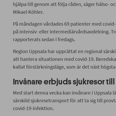
hjälpa till genom att följa råden, säger hälso- o
Mikael Köhler.
På måndagen vårdades 69 patienter med covid-1
på intensiv- eller intermediärvårdsavdelning. Tr
rapporterats sedan i fredags.
Region Uppsala har upprättat en regional särski
att hantera situationen med covid-19. Beredskap
kallat förstärkningsläge, som är det näst högst
Invånare erbjuds sjukresor ti
Med start denna vecka kan invånare i Uppsala l
särskild sjukresetransport för att ta sig till pr
covid-19-infektion.