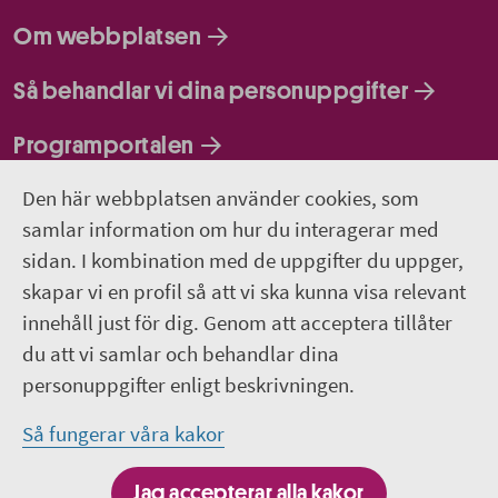
Om webbplatsen
Så behandlar vi dina personuppgifter
Programportalen
Den här webbplatsen använder cookies, som
Följ oss
samlar information om hur du interagerar med
sidan. I kombination med de uppgifter du uppger,
Lediga jobb
skapar vi en profil så att vi ska kunna visa relevant
innehåll just för dig. Genom att acceptera tillåter
Pressrum
du att vi samlar och behandlar dina
personuppgifter enligt beskrivningen.
Facebook
Så fungerar våra kakor
Jobba hos oss - Facebook
Jag accepterar alla kakor