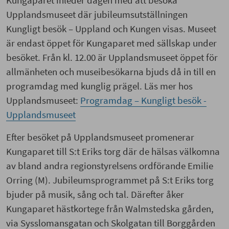
Kungaparet inleder dagen med att besöka
Upplandsmuseet där jubileumsutställningen
Kungligt besök – Uppland och Kungen visas. Museet
är endast öppet för Kungaparet med sällskap under
besöket. Från kl. 12.00 är Upplandsmuseet öppet för
allmänheten och museibesökarna bjuds då in till en
programdag med kunglig prägel. Läs mer hos
Upplandsmuseet:
Programdag – Kungligt besök -
Upplandsmuseet
Efter besöket på Upplandsmuseet promenerar
Kungaparet till S:t Eriks torg där de hälsas välkomna
av bland andra regionstyrelsens ordförande Emilie
Orring (M). Jubileumsprogrammet på S:t Eriks torg
bjuder på musik, sång och tal. Därefter åker
Kungaparet hästkortege från Walmstedska gården,
via Sysslomansgatan och Skolgatan till Borggården