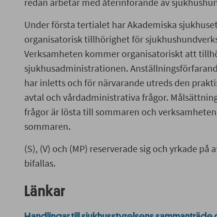
redan arbetar med återinförande av sjukhushun
Under första tertialet har Akademiska sjukhuse
organisatorisk tillhörighet för sjukhushundver
Verksamheten kommer organisatoriskt att tillh
sjukhusadministrationen. Anställningsförfaran
har inletts och för närvarande utreds den prakt
avtal och vårdadministrativa frågor. Målsättning
frågor är lösta till sommaren och verksamheten 
sommaren.
(S), (V) och (MP) reserverade sig och yrkade på at
bifallas.
Länkar
Handlingar till sjukhusstyrelsens sammanträde 