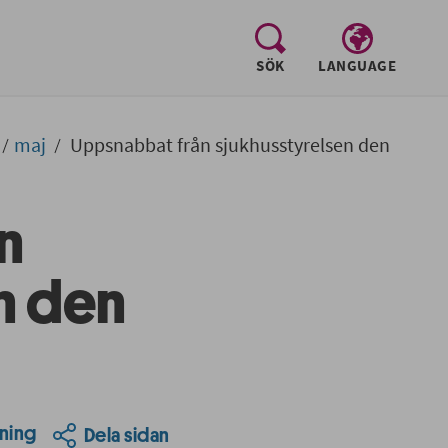
, visa sökfältet
SÖK
LANGUAGE
maj
Uppsnabbat från sjukhusstyrelsen den
n
n den
ning
Dela sidan