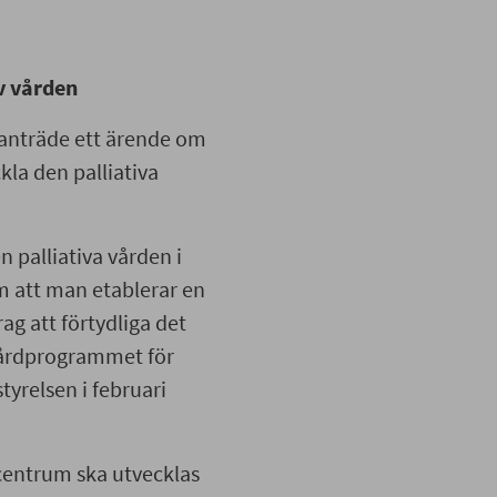
v vården
anträde ett ärende om
la den palliativa
n palliativa vården i
 att man etablerar en
g att förtydliga det
 vårdprogrammet för
tyrelsen i februari
 centrum ska utvecklas