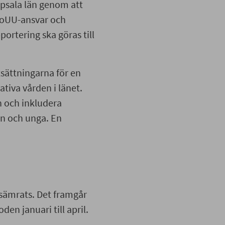
ppsala län genom att
 FoUU-ansvar och
portering ska göras till
sättningarna för en
ativa vården i länet.
 och inkludera
rn och unga. En
sämrats. Det framgår
den januari till april.