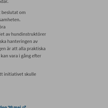
dar.
t beslutat om
ksamheten.
öra
det av hundinstruktörer
iska hanteringen av
en är att alla praktiska
kan vara i gång efter
t initiativet skulle
den 29 maj