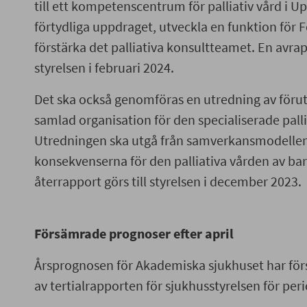
till ett kompetenscentrum för palliativ vård i U
förtydliga uppdraget, utveckla en funktion för
förstärka det palliativa konsultteamet. En avrap
styrelsen i februari 2024.
Det ska också genomföras en utredning av förut
samlad organisation för den specialiserade palli
Utredningen ska utgå från samverkansmodellen
konsekvenserna för den palliativa vården av ba
återrapport görs till styrelsen i december 2023.
Försämrade prognoser efter april
Årsprognosen för Akademiska sjukhuset har för
av tertialrapporten för sjukhusstyrelsen för perio