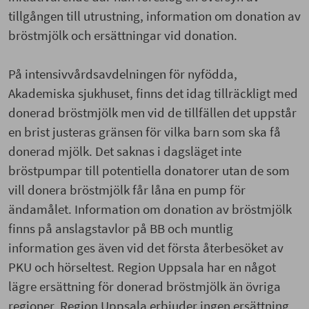
tillgången till utrustning, information om donation av
bröstmjölk och ersättningar vid donation.
På intensivvårdsavdelningen för nyfödda,
Akademiska sjukhuset, finns det idag tillräckligt med
donerad bröstmjölk men vid de tillfällen det uppstår
en brist justeras gränsen för vilka barn som ska få
donerad mjölk. Det saknas i dagsläget inte
bröstpumpar till potentiella donatorer utan de som
vill donera bröstmjölk får låna en pump för
ändamålet. Information om donation av bröstmjölk
finns på anslagstavlor på BB och muntlig
information ges även vid det första återbesöket av
PKU och hörseltest. Region Uppsala har en något
lägre ersättning för donerad bröstmjölk än övriga
regioner. Region Uppsala erbjuder ingen ersättning