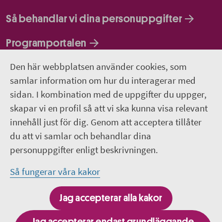
Så behandlar vi dina personuppgifter
Programportalen
Den här webbplatsen använder cookies, som
Följ oss
samlar information om hur du interagerar med
sidan. I kombination med de uppgifter du uppger,
Lediga jobb
skapar vi en profil så att vi ska kunna visa relevant
innehåll just för dig. Genom att acceptera tillåter
Pressrum
du att vi samlar och behandlar dina
personuppgifter enligt beskrivningen.
Facebook
Så fungerar våra kakor
Jobba hos oss - Facebook
Jag accepterar alla kakor
Linkedin
Jag accepterar endast grundläggande