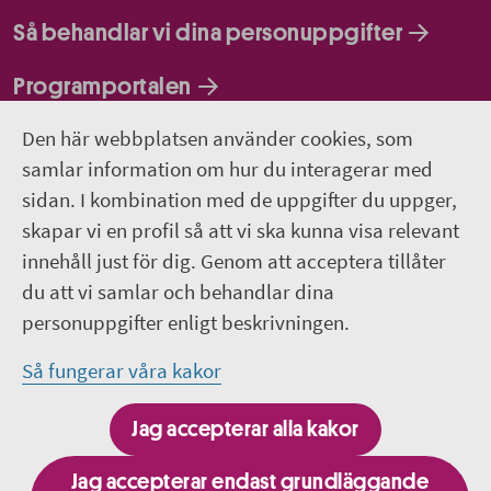
Så behandlar vi dina personuppgifter
Programportalen
Den här webbplatsen använder cookies, som
Följ oss
samlar information om hur du interagerar med
sidan. I kombination med de uppgifter du uppger,
Lediga jobb
skapar vi en profil så att vi ska kunna visa relevant
innehåll just för dig. Genom att acceptera tillåter
Pressrum
du att vi samlar och behandlar dina
personuppgifter enligt beskrivningen.
Facebook
Så fungerar våra kakor
Jobba hos oss - Facebook
Jag accepterar alla kakor
Linkedin
Jag accepterar endast grundläggande