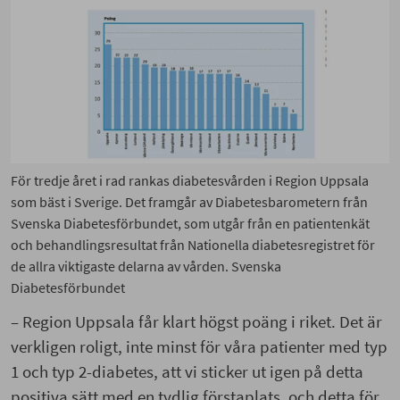
För tredje året i rad rankas diabetesvården i Region Uppsala
som bäst i Sverige. Det framgår av Diabetesbarometern från
Svenska Diabetesförbundet, som utgår från en patientenkät
och behandlingsresultat från Nationella diabetesregistret för
de allra viktigaste delarna av vården. Svenska
Diabetesförbundet
– Region Uppsala får klart högst poäng i riket. Det är
verkligen roligt, inte minst för våra patienter med typ
1 och typ 2-diabetes, att vi sticker ut igen på detta
positiva sätt med en tydlig förstaplats, och detta för