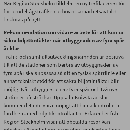
När Region Stockholm tilldelar en ny trafikleverantör
för pendeltågstrafiken behöver samarbetsavtalet
beslutas på nytt.
Rekommendation om vidare arbete för att kunna
säkra biljettintäkter när utbyggnaden av fyra spår
är klar
Trafik- och samhällsutvecklingsnämnden är positiva
till att de stationer som berörs av utbyggnaden av
fyra spår ska anpassas så att en fysisk spärrlinje eller
annat tekniskt stöd för att säkra biljettintäkter blir
möjlig. När utbyggnaden av fyra spår och två nya
stationer på sträckan Uppsala-Knivsta är klar,
kommer det inte vara möjligt att hinna kontrollera
färdbevis med biljettkontrollanter. Erfarenhet från
Region Stockholm visar att obetalda resor kan
minskas väsentligt om utrustning för visering finns