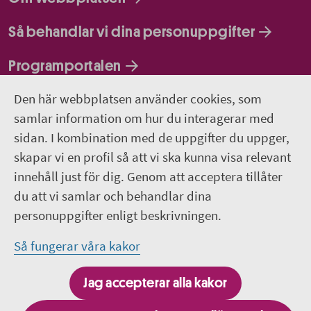
Så behandlar vi dina personuppgifter
Programportalen
Den här webbplatsen använder cookies, som
Följ oss
samlar information om hur du interagerar med
sidan. I kombination med de uppgifter du uppger,
Lediga jobb
skapar vi en profil så att vi ska kunna visa relevant
innehåll just för dig. Genom att acceptera tillåter
Pressrum
du att vi samlar och behandlar dina
personuppgifter enligt beskrivningen.
Facebook
Så fungerar våra kakor
Jobba hos oss - Facebook
Jag accepterar alla kakor
Linkedin