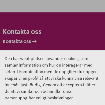
Kontakta oss
Kontakta oss
Faktureringsadresser
Den här webbplatsen använder cookies, som
Om webbplatsen
samlar information om hur du interagerar med
sidan. I kombination med de uppgifter du uppger,
018-611 00 00
skapar vi en profil så att vi ska kunna visa relevant
innehåll just för dig. Genom att acceptera tillåter
region.uppsala@regionuppsala.se
du att vi samlar och behandlar dina
personuppgifter enligt beskrivningen.
Genvägar