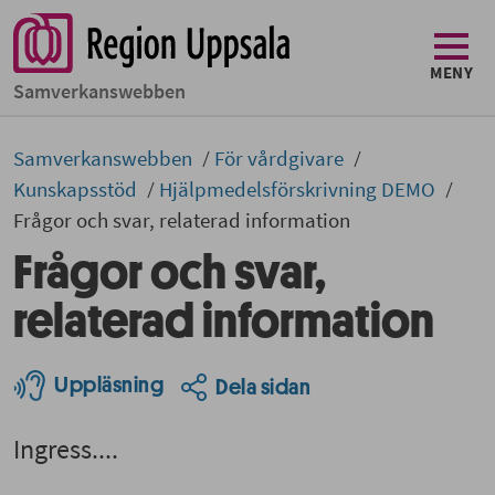
MENY
Samverkans­­webben
Samverkans­­­webben
För vårdgivare
Kunskapsstöd
Hjälpmedelsförskrivning DEMO
Frågor och svar, relaterad information
Frågor och svar,
relaterad information
Uppläsning
Dela sidan
Ingress....