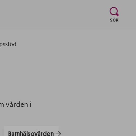
, visa sö
SÖK
psstöd
m vården i
Barnhälsovården