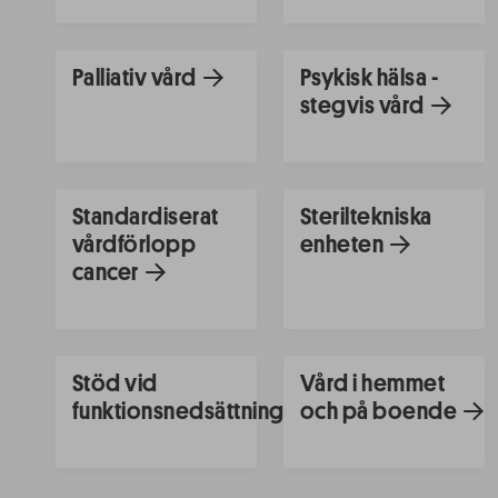
Palliativ vård
Psykisk hälsa -
stegvis vård
Standardiserat
Steriltekniska
vårdförlopp
enheten
cancer
Stöd vid
Vård i hemmet
funktionsnedsättning
och på boende