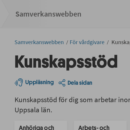
Samverkans­­webben
Samverkans­­­webben
För vårdgivare
Kunska
Kunskapsstöd
Uppläsning
Dela sidan
Kunskapsstöd för dig som arbetar ino
Uppsala län.
Anhöriga och
Arbets- och