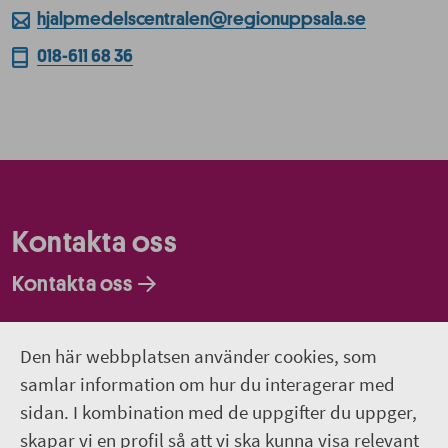
hjalpmedelscentralen@regionuppsala.se
018-611 68 36
Kontakta oss
Kontakta oss
Faktureringsadresser
Den här webbplatsen använder cookies, som
Om webbplatsen
samlar information om hur du interagerar med
sidan. I kombination med de uppgifter du uppger,
018-611 00 00
skapar vi en profil så att vi ska kunna visa relevant