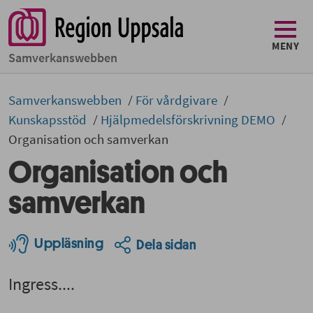
MENY
Samverkans­­webben
Samverkans­­­webben
För vårdgivare
Kunskapsstöd
Hjälpmedelsförskrivning DEMO
Organisation och samverkan
Organisation och
samverkan
Uppläsning
Dela sidan
Ingress....