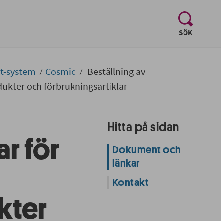
, visa sö
SÖK
It-system
Cosmic
Beställning av
dukter och förbrukningsartiklar
Hitta på sidan
r för
Dokument och
länkar
Kontakt
kter