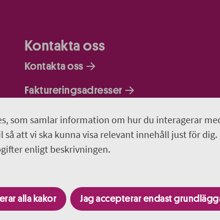
Kontakta oss
Kontakta oss
Faktureringsadresser
Om webbplatsen
s, som samlar information om hur du interagerar me
 så att vi ska kunna visa relevant innehåll just för dig.
018-611 00 00
ifter enligt beskrivningen.
region.uppsala@regionuppsala.se
rar alla kakor
Jag accepterar endast grundläg