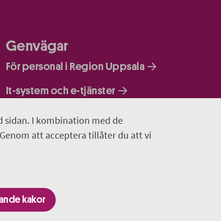
Genvägar
För personal i Region Uppsala
It-system och e-tjänster
d sidan. I kombination med de
 Genom att acceptera tillåter du att vi
gande kakor