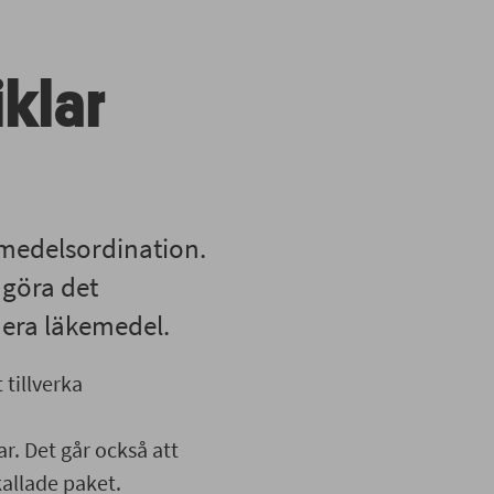
klar
emedelsordination.
 göra det
nera läkemedel.
 tillverka
r. Det går också att
kallade paket.