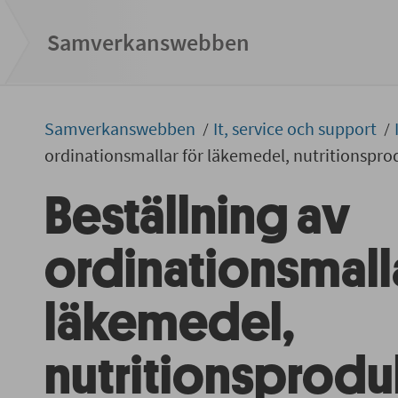
Samverkans­­webben
Samverkans­­­webben
It, service och support
ordinationsmallar för läkemedel, nutritionspro
Beställning av
ordinationsmalla
läkemedel,
nutritionsprodu