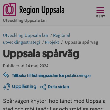
MENY
Utveckling Uppsala län
Utveckling Uppsala län
Regional
utvecklingsstrategi
Projekt
Uppsala spårväg
Uppsala spårväg
Publicerad 14 maj 2024
Tillbaka till listningssidan för publiceringar
Uppläsning
Dela sidan
Spårvägen knyter ihop länet med Uppsala
stad och möjliggör fler och smidiga resor