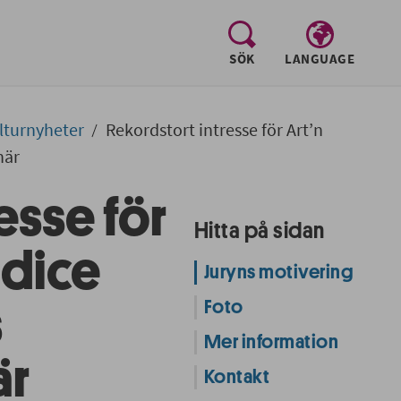
, visa sökfältet
SÖK
LANGUAGE
lturnyheter
Rekordstort intresse för Art’n
när
esse för
Hitta på sidan
ndice
Juryns motivering
Foto
s
Mer information
är
Kontakt