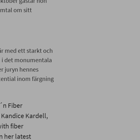
oktober gästar hon
mtal om sitt
r med ett starkt och
en i det monumentala
er juryn hennes
ential inom färgning
t´n Fiber
t Kandice Kardell,
ith fiber
n her latest