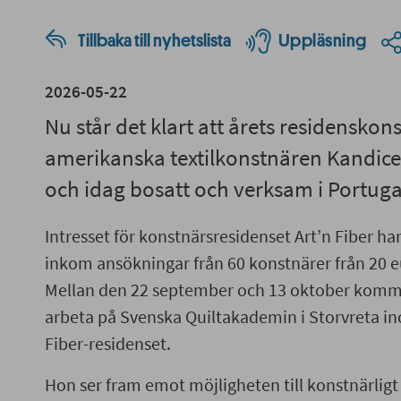
Tillbaka till nyhetslista
Uppläsning
2026-05-22
Nu står det klart att årets residenskon
amerikanska textilkonstnären Kandice 
och idag bosatt och verksam i Portuga
Intresset för konstnärsresidenset Art’n Fiber har a
inkom ansökningar från 60 konstnärer från 20 e
Mellan den 22 september och 13 oktober komme
arbeta på Svenska Quiltakademin i Storvreta i
Fiber-residenset.
Hon ser fram emot möjligheten till konstnärlig