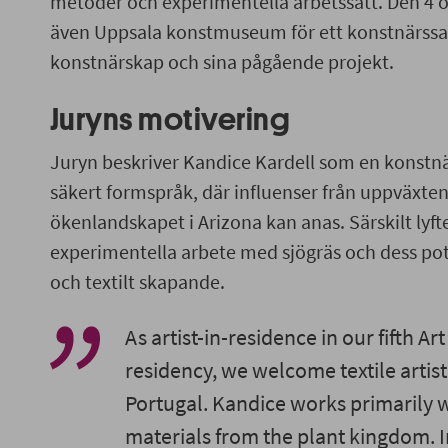
metoder och experimentella arbetssätt. Den 4 
även Uppsala konstmuseum för ett konstnärssa
konstnärskap och sina pågående projekt.
Juryns motivering
Juryn beskriver Kandice Kardell som en konstnä
säkert formspråk, där influenser från uppväxt
ökenlandskapet i Arizona kan anas. Särskilt lyft
experimentella arbete med sjögräs och dess pot
och textilt skapande.
As artist-in-residence in our fifth Ar
residency, we welcome textile artis
Portugal. Kandice works primarily w
materials from the plant kingdom. I