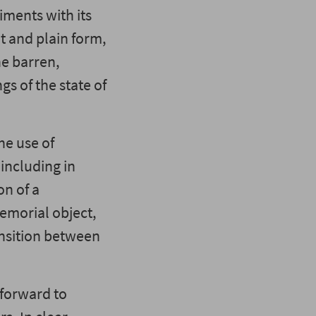
ments with its
nt and plain form,
he barren,
s of the state of
he use of
 including in
on of a
memorial object,
ansition between
 forward to