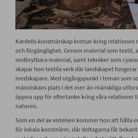
Kardells konstnärskap kretsar kring relationen
och förgänglighet. Genom material som textil, a
nedbrytbara material, samt tekniker som cyano
skapar hon textila verk där landskapet funger
medskapare. Med utgångspunkt i teman som so
människans plats i det mer-än-mänskliga utfor
öppna upp för eftertanke kring våra relationer 
naturen.
Som en del av vistelsen kommer hon att hålla e
för lokala konstnärer, där deltagarna får bekan