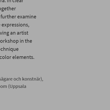
a. In clear
ogether
o further examine
e expressions,
ving an artist
orkshop in the
technique
 color elements.
nsägare och konstnär),
bom (Uppsala