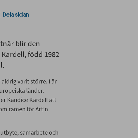
Dela sidan
stnär blir den
Kardell, född 1982
l.
ldrig varit större. I år
uropeiska länder.
r Kandice Kardell att
nom ramen för Art’n
t utbyte, samarbete och