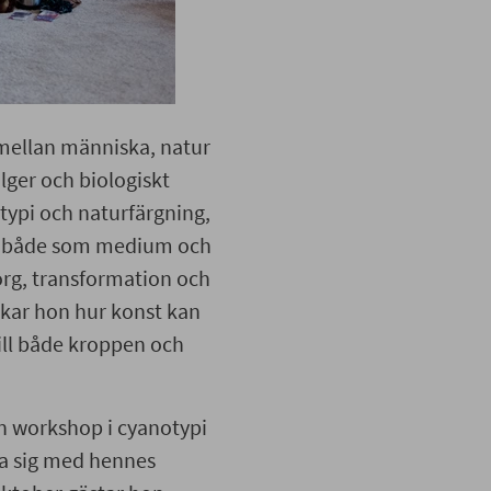
 mellan människa, natur
lger och biologiskt
typi och naturfärgning,
ar både som medium och
rg, transformation och
skar hon hur konst kan
till både kroppen och
n workshop i cyanotypi
ta sig med hennes