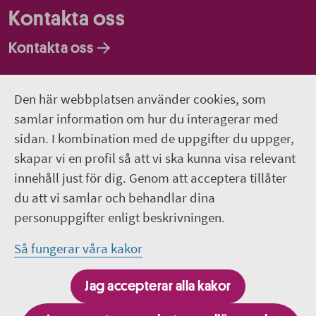
Kontakta oss
Kontakta oss
Faktureringsadresser
Den här webbplatsen använder cookies, som
Om webbplatsen
samlar information om hur du interagerar med
sidan. I kombination med de uppgifter du uppger,
018-611 00 00
skapar vi en profil så att vi ska kunna visa relevant
innehåll just för dig. Genom att acceptera tillåter
region.uppsala@regionuppsala.se
du att vi samlar och behandlar dina
personuppgifter enligt beskrivningen.
Genvägar
Så fungerar våra kakor
För personal i Region Uppsala
Jag accepterar alla kakor
It-system och e-tjänster