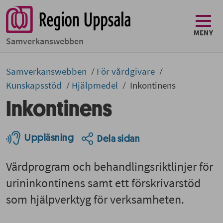
MENY
Samverkans­­webben
Samverkans­­­webben
För vårdgivare
Kunskapsstöd
Hjälpmedel
Inkontinens
Inkontinens
Uppläsning
Dela sidan
Vårdprogram och behandlingsriktlinjer för
urininkontinens samt ett förskrivarstöd
som hjälpverktyg för verksamheten.