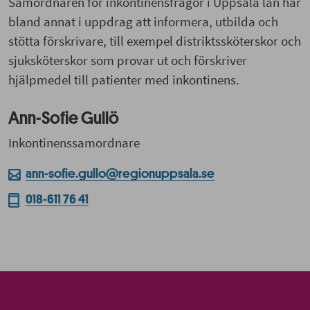
Samordnaren för inkontinensfrågor i Uppsala län har
bland annat i uppdrag att informera, utbilda och
stötta förskrivare, till exempel distriktssköterskor och
sjuksköterskor som provar ut och förskriver
hjälpmedel till patienter med inkontinens.
Ann-Sofie Gullö
Inkontinenssamordnare
ann-sofie.gullo@regionuppsala.se
018-611 76 41