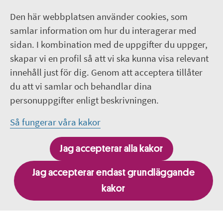
Faktureringsadresser
Den här webbplatsen använder cookies, som
Om webbplatsen
samlar information om hur du interagerar med
sidan. I kombination med de uppgifter du uppger,
018-611 00 00
skapar vi en profil så att vi ska kunna visa relevant
innehåll just för dig. Genom att acceptera tillåter
region.uppsala@regionuppsala.se
du att vi samlar och behandlar dina
personuppgifter enligt beskrivningen.
Genvägar
Så fungerar våra kakor
För personal i Region Uppsala
Jag accepterar alla kakor
It-system och e-tjänster
Jag accepterar endast grundläggande
kakor
Besök fler webbplatser inom Region Uppsala