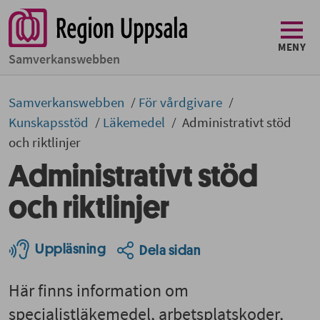
MENY
Samverkans­­webben
Samverkans­­­webben
För vårdgivare
Kunskapsstöd
Läkemedel
Administrativt stöd
och riktlinjer
Administrativt stöd
och riktlinjer
Uppläsning
Dela sidan
Här finns information om
specialistläkemedel, arbetsplatskoder,