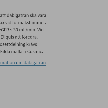
t dabigatran ska vara
lax vid förmaksflimmer.
eGFR < 30 mL/min. Vid
Eliquis att föredra.
osettdelning krävs
skilda mallar i Cosmic.
rmation om dabigatran