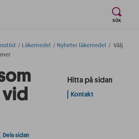
, visa sö
SÖK
psstöd
Läkemedel
Nyheter läkemedel
Välj
mmer
 som
Hitta på sidan
 vid
Kontakt
Dela sidan