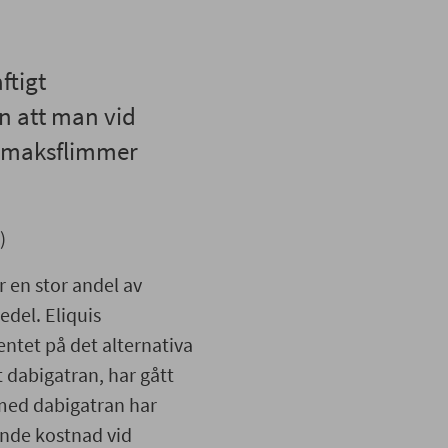
ftigt
 att man vid
örmaksflimmer
)
 en stor andel av
del. Eliquis
ntet på det alternativa
dabigatran, har gått
 med dabigatran har
ande kostnad vid