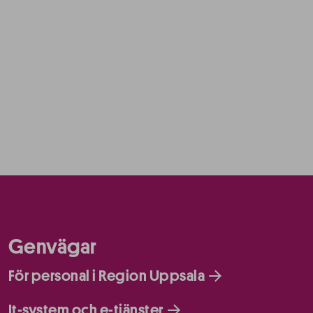
Genvägar
För personal i Region Uppsala
It-system och e-tjänster