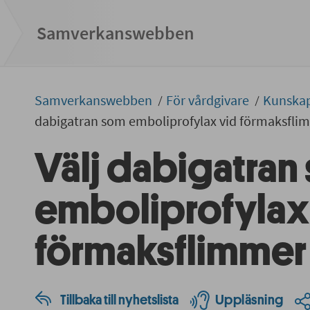
Samverkans­­webben
Samverkans­­­webben
För vårdgivare
Kunska
dabigatran som emboliprofylax vid förmaksfli
Välj dabigatran
emboliprofylax
förmaksflimmer
Tillbaka till nyhetslista
Uppläsning