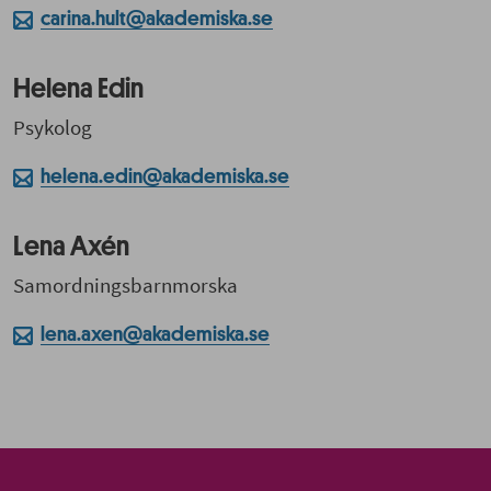
carina.hult@akademiska.se
Helena Edin
Psykolog
helena.edin@akademiska.se
Lena Axén
Samordningsbarnmorska
lena.axen@akademiska.se