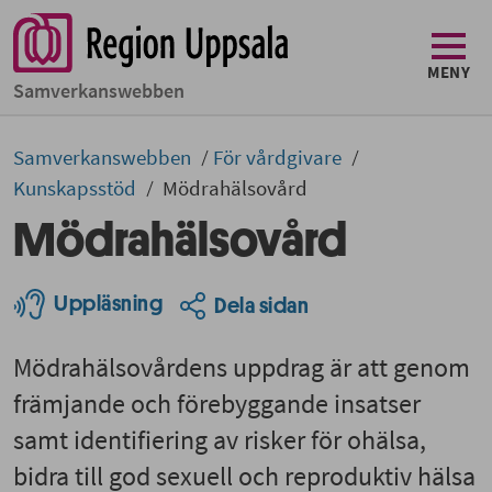
MENY
Samverkans­­webben
Samverkans­­­webben
För vårdgivare
Kunskapsstöd
Mödrahälsovård
Mödrahälsovård
Uppläsning
Dela sidan
Mödrahälsovårdens uppdrag är att genom
främjande och förebyggande insatser
samt identifiering av risker för ohälsa,
bidra till god sexuell och reproduktiv hälsa