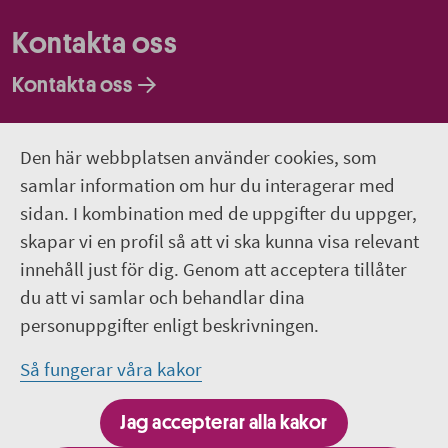
Kontakta oss
Kontakta oss
Faktureringsadresser
Den här webbplatsen använder cookies, som
Om webbplatsen
samlar information om hur du interagerar med
sidan. I kombination med de uppgifter du uppger,
018-611 00 00
skapar vi en profil så att vi ska kunna visa relevant
innehåll just för dig. Genom att acceptera tillåter
region.uppsala@regionuppsala.se
du att vi samlar och behandlar dina
personuppgifter enligt beskrivningen.
Genvägar
Så fungerar våra kakor
För personal i Region Uppsala
Jag accepterar alla kakor
It-system och e-tjänster