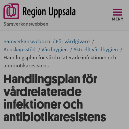
MENY
Samverkans­­webben
Samverkans­­­webben
För vårdgivare
Kunskapsstöd
Vårdhygien
Aktuellt vårdhygien
Handlingsplan för vårdrelaterade infektioner och
antibiotikaresistens
Handlingsplan för
vårdrelaterade
infektioner och
antibiotikaresistens