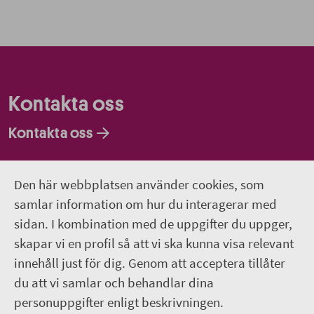
Kontakta oss
Kontakta oss
Faktureringsadresser
Den här webbplatsen använder cookies, som
Om webbplatsen
samlar information om hur du interagerar med
sidan. I kombination med de uppgifter du uppger,
018-611 00 00
skapar vi en profil så att vi ska kunna visa relevant
innehåll just för dig. Genom att acceptera tillåter
region.uppsala@regionuppsala.se
du att vi samlar och behandlar dina
personuppgifter enligt beskrivningen.
Genvägar