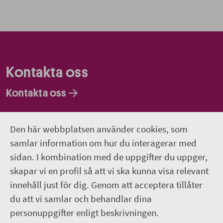
Kontakta oss
Kontakta oss
Faktureringsadresser
Den här webbplatsen använder cookies, som
Om webbplatsen
samlar information om hur du interagerar med
sidan. I kombination med de uppgifter du uppger,
018-611 00 00
skapar vi en profil så att vi ska kunna visa relevant
innehåll just för dig. Genom att acceptera tillåter
region.uppsala@regionuppsala.se
du att vi samlar och behandlar dina
personuppgifter enligt beskrivningen.
Genvägar