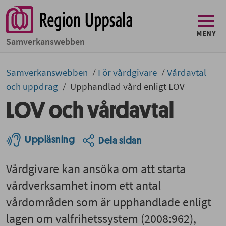
MENY
Samverkans­­webben
Samverkans­­­webben
För vårdgivare
Vårdavtal
och uppdrag
Upphandlad vård enligt LOV
LOV och vårdavtal
Uppläsning
Dela sidan
Vårdgivare kan ansöka om att starta
vårdverksamhet inom ett antal
vårdområden som är upphandlade enligt
lagen om valfrihetssystem (2008:962),