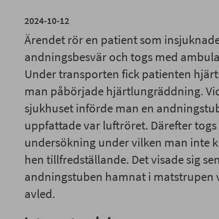
2024-10-12
Ärendet rör en patient som insjuknad
andningsbesvär och togs med ambulans
Under transporten fick patienten hjärt
man påbörjade hjärtlungräddning. Vid
sjukhuset införde man en andningstu
uppfattade var luftröret. Därefter togs
undersökning under vilken man inte 
hen tillfredställande. Det visade sig se
andningstuben hamnat i matstrupen v
avled.