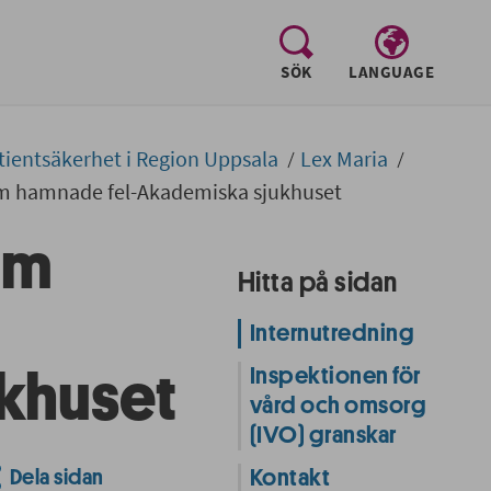
, visa sökfältet
SÖK
LANGUAGE
tientsäkerhet i Region Uppsala
Lex Maria
m hamnade fel-Akademiska sjukhuset
om
Hitta på sidan
Internutredning
Inspektionen för
khuset
vård och omsorg
(IVO) granskar
Dela sidan
Kontakt