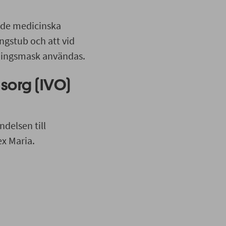
t de medicinska
ngstub och att vid
dningsmask användas.
sorg (IVO)
delsen till
ex Maria.