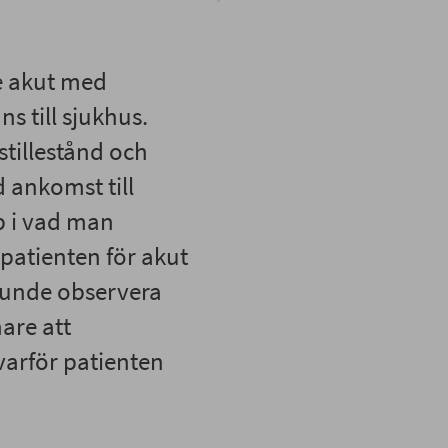
e akut med
 till sjukhus.
stillestånd och
 ankomst till
b i vad man
 patienten för akut
kunde observera
nare att
arför patienten