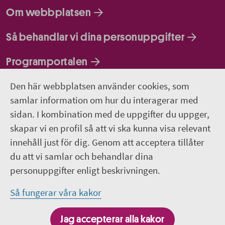
Om webbplatsen
Så behandlar vi dina personuppgifter
Programportalen
Den här webbplatsen använder cookies, som
Följ oss
samlar information om hur du interagerar med
sidan. I kombination med de uppgifter du uppger,
Lediga jobb
skapar vi en profil så att vi ska kunna visa relevant
innehåll just för dig. Genom att acceptera tillåter
Pressrum
du att vi samlar och behandlar dina
personuppgifter enligt beskrivningen.
Facebook
Så fungerar våra kakor
Jobba hos oss - Facebook
Jag accepterar alla kakor
Linkedin