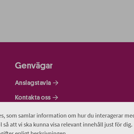
Genvägar
Anslagstavla
Kontakta oss
Om webbplatsen
s, som samlar information om hur du interagerar me
 så att vi ska kunna visa relevant innehåll just för dig.
Så behandlar vi dina personuppgifter
ifter enligt beskrivningen.