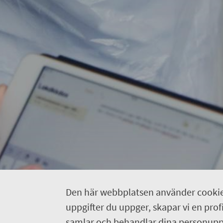
Den här webbplatsen använder cookie
uppgifter du uppger, skapar vi en profil
samlar och behandlar dina personuppg