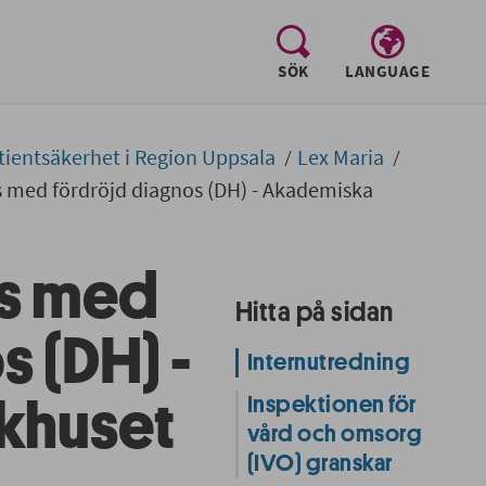
, visa sökfältet
SÖK
LANGUAGE
tientsäkerhet i Region Uppsala
Lex Maria
s med fördröjd diagnos (DH) - Akademiska
ss med
Hitta på sidan
s (DH) -
Internutredning
Inspektionen för
khuset
vård och omsorg
(IVO) granskar