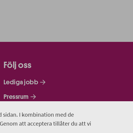
Följ oss
Lediga jobb
Pressrum
Facebook
d sidan. I kombination med de
 Genom att acceptera tillåter du att vi
Jobba hos oss - Facebook