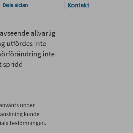
Dela sidan
Kontakt
avseende allvarlig
g utfördes inte
umörförändring inte
 spridd
r använts under
ranskning kunde
itiala bedömningen.