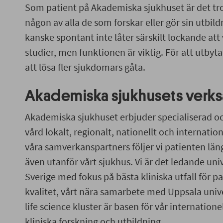
Som patient på Akademiska sjukhuset är det tro
någon av alla de som forskar eller gör sin utbild
kanske spontant inte låter särskilt lockande att
studier, men funktionen är viktig. För att utbyt
att lösa fler sjukdomars gåta.
Akademiska sjukhusets verk
Akademiska sjukhuset erbjuder specialiserad o
vård lokalt, regionalt, nationellt och internati
våra samverkanspartners följer vi patienten län
även utanför vårt sjukhus. Vi är det ledande uni
Sverige med fokus på bästa kliniska utfall för p
kvalitet, vårt nära samarbete med Uppsala unive
life science kluster är basen för vår internation
kliniska forskning och utbildning.