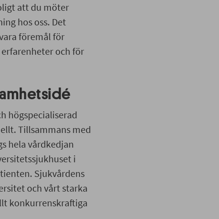
ligt att du möter
ning hos oss. Det
 vara föremål för
a erfarenheter och för
samhetsidé
ch högspecialiserad
onellt. Tillsammans med
gs hela vårdkedjan
versitetssjukhuset i
atienten. Sjukvårdens
rsitet och vårt starka
ellt konkurrenskraftiga