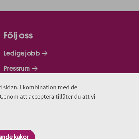
Följ oss
Lediga jobb
Pressrum
Facebook
d sidan. I kombination med de
 Genom att acceptera tillåter du att vi
Jobba hos oss - Facebook
Linkedin
gande kakor