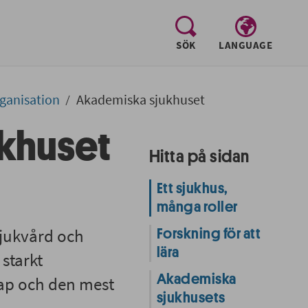
, visa sökfältet
SÖK
LANGUAGE
ganisation
Akademiska sjukhuset
khuset
Hitta på sidan
Ett sjukhus,
många roller
sjukvård och
Forskning för att
lära
starkt
Akademiska
ap och den mest
sjukhusets