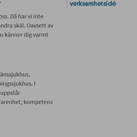
.
verksamhetsidé
ss. Då har vi inte
ndra skäl. Oavsett av
du känner dig varmt
länssjukhus,
ingssjukhus. I
t uppstår
erfarenhet, kompetens