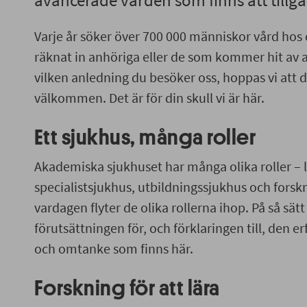
avancerade vården som finns att tillgå
Varje år söker över 700 000 människor vård hos o
räknat in anhöriga eller de som kommer hit av a
vilken anledning du besöker oss, hoppas vi att 
välkommen. Det är för din skull vi är här.
Ett sjukhus, många roller
Akademiska sjukhuset har många olika roller – 
specialistsjukhus, utbildningssjukhus och forskn
vardagen flyter de olika rollerna ihop. På så sät
förutsättningen för, och förklaringen till, den 
och omtanke som finns här.
Forskning för att lära