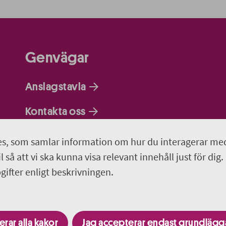
Genvägar
Anslagstavla
Kontakta oss
Om webbplatsen
s, som samlar information om hur du interagerar me
 så att vi ska kunna visa relevant innehåll just för dig.
Så behandlar vi dina personuppgifter
ifter enligt beskrivningen.
Programportalen
rar alla kakor
Jag accepterar endast grundläg