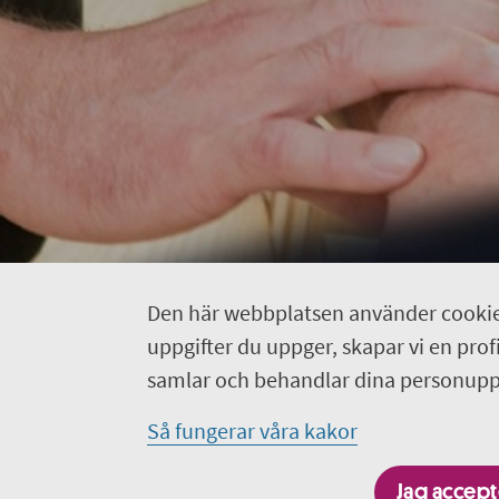
Den här webbplatsen använder cookie
uppgifter du uppger, skapar vi en profil
samlar och behandlar dina personuppg
Så fungerar våra kakor
Jag accepte