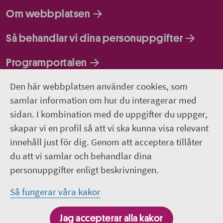
Om webbplatsen
Så behandlar vi dina personuppgifter
Programportalen
Den här webbplatsen använder cookies, som
Följ oss
samlar information om hur du interagerar med
sidan. I kombination med de uppgifter du uppger,
Lediga jobb
skapar vi en profil så att vi ska kunna visa relevant
innehåll just för dig. Genom att acceptera tillåter
Pressrum
du att vi samlar och behandlar dina
personuppgifter enligt beskrivningen.
Facebook
Så fungerar våra kakor
Jobba hos oss - Facebook
Jag accepterar alla kakor
Linkedin