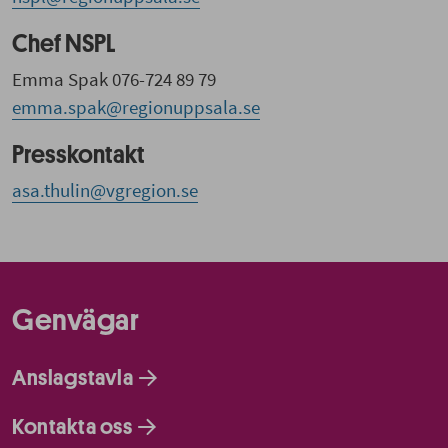
Chef NSPL
Emma Spak 076-724 89 79
emma.spak@regionuppsala.se
Presskontakt
asa.thulin@vgregion.se
Genvägar
Anslagstavla
Kontakta oss