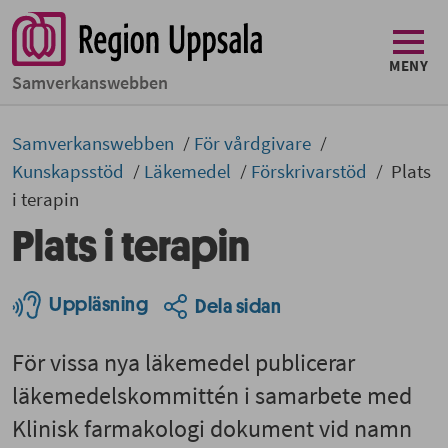
MENY
Samverkans­­webben
Samverkans­­­webben
För vårdgivare
Kunskapsstöd
Läkemedel
Förskrivarstöd
Plats
i terapin
Plats i terapin
Uppläsning
Dela sidan
För vissa nya läkemedel publicerar
läkemedelskommittén i samarbete med
Klinisk farmakologi dokument vid namn