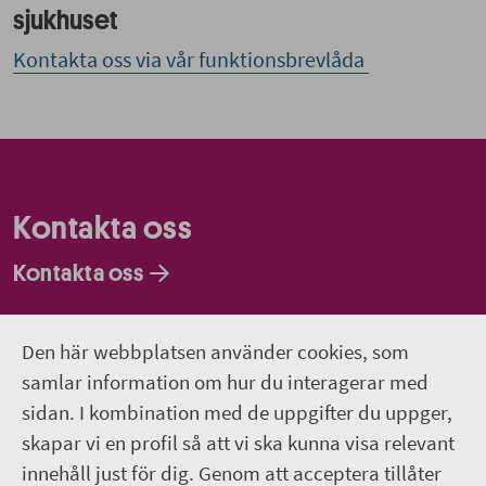
sjukhuset
Kontakta oss via vår funktionsbrevlåda
Kontakta oss
Kontakta oss
Faktureringsadresser
Den här webbplatsen använder cookies, som
Om webbplatsen
samlar information om hur du interagerar med
sidan. I kombination med de uppgifter du uppger,
018-611 00 00
skapar vi en profil så att vi ska kunna visa relevant
innehåll just för dig. Genom att acceptera tillåter
region.uppsala@regionuppsala.se