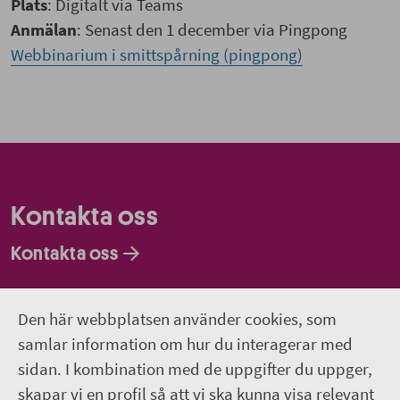
Plats
: Digitalt via Teams
Anmälan
: Senast den 1 december via Pingpong
Webbinarium i smittspårning (pingpong)
Kontakta oss
Kontakta oss
Faktureringsadresser
Den här webbplatsen använder cookies, som
Om webbplatsen
samlar information om hur du interagerar med
sidan. I kombination med de uppgifter du uppger,
018-611 00 00
skapar vi en profil så att vi ska kunna visa relevant